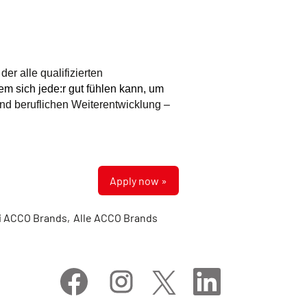
er alle qualifizierten
m sich jede:r gut fühlen kann, um
nd beruflichen Weiterentwicklung –
Apply now »
oi ACCO Brands,
Alle ACCO Brands
O
O
O
O
p
p
p
p
e
e
e
e
n
n
n