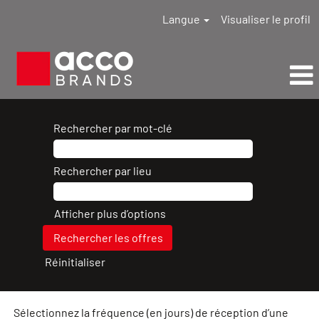
Langue
Visualiser le profil
Tous
les
Rechercher par mot-clé
résultats
de
Rechercher par lieu
recherche
d’emploi
ACCO
Afficher plus d’options
Brands
Réinitialiser
Sélectionnez la fréquence (en jours) de réception d’une