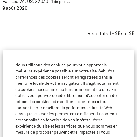
Fairfax, VA, US, 22030
+1 de plus…
9 août 2026
Résultats
1 – 25
sur
25
Nous utilisons des cookies pour vous apporter la
Protection des données
meilleure expérience possible sur notre site Web. Vos
préférences des cookies seront enregistrées dans la
mémoire locale de votre navigateur. Il s’agit notamment
Mention légale
de cookies nécessaires au fonctionnement du site. En
outre, vous pouvez décider librement d’accepter ou de
Gérer les préférences en matière de cookies
refuser les cookies, et modifier ces critères à tout
moment, pour améliorer la performance du site Web,
Gérer mes données
ainsi que les cookies permettant d’afficher du contenu
personnalisé en fonction de vos intérêts. Votre
expérience du site et les services que nous sommes en
mesure de proposer peuvent être impactés si vous
S
S
S
S