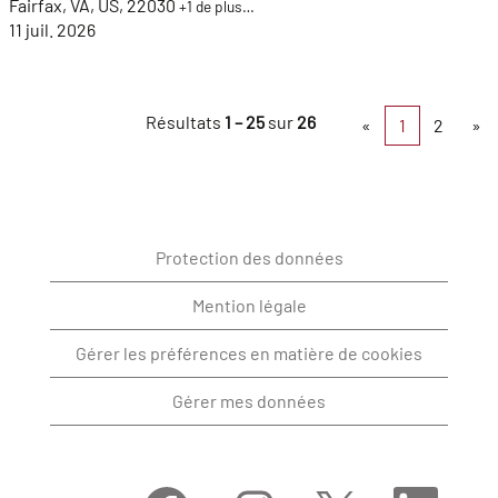
Fairfax, VA, US, 22030
+1 de plus…
11 juil. 2026
Résultats
1 – 25
sur
26
«
1
2
»
Protection des données
Mention légale
Gérer les préférences en matière de cookies
Gérer mes données
S
S
S