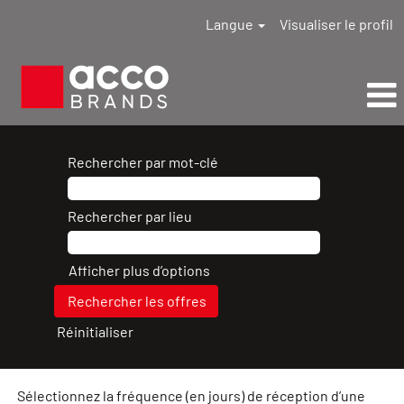
Langue
Visualiser le profil
Tous
les
Rechercher par mot-clé
résultats
de
Rechercher par lieu
recherche
d’emploi
ACCO
Afficher plus d’options
Brands
Réinitialiser
Sélectionnez la fréquence (en jours) de réception d’une